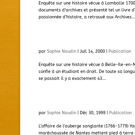
Enquête sur une histoire vécue à Lamballe 1700
documents d’archives et présenté tel un livre d
passionnée d’histoire, a retrouvé aux Archives..
L’Affaire Marthe Mirolleau
par
Sophie Naudin
|
Juil 14, 2000
|
Publication
Enquête sur une histoire vécue à Belle-Ile-en
confie à un étudiant en droit. De toute sa longu
se passait il y a exactement 43...
La Rumeur du Pays D’Ancenis
par
Sophie Naudin
|
Déc 30, 1999
|
Publication
L’affaire de l’auberge sanglante (1766-1779) Y
maréchaussée de Nantes mettent pied à terre d