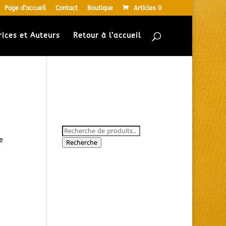
Page d’accueil
Contact
Boutique
Articles 0
rices et Auteurs
Retour à l’accueil
Votre Panier
Rechercher un ouvrage
Recherche
e
pour :
Recherche