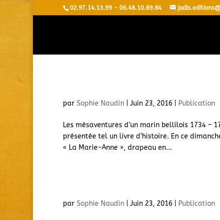
02.97.14.13.99 - 06.48.10.89.84
jadis.edition
Le Voyage de le Marie-Anne
par
Sophie Naudin
|
Juin 23, 2016
|
Publication
Les mésaventures d’un marin bellilois 1734 – 1
présentée tel un livre d’histoire. En ce dimanche
« La Marie-Anne », drapeau en...
Assassinat à la Maison Noble de la Cl
par
Sophie Naudin
|
Juin 23, 2016
|
Publication